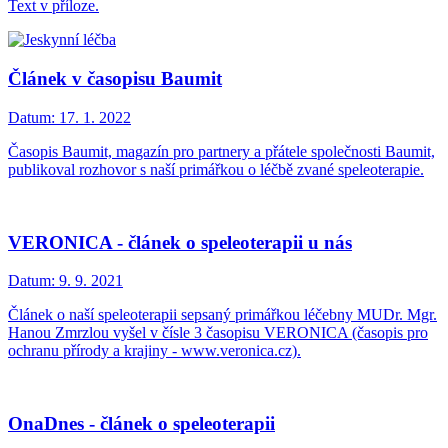
Text v příloze.
Článek v časopisu Baumit
Datum:
17. 1. 2022
Časopis Baumit, magazín pro partnery a přátele společnosti Baumit,
publikoval rozhovor s naší primářkou o léčbě zvané speleoterapie.
VERONICA - článek o speleoterapii u nás
Datum:
9. 9. 2021
Článek o naší speleoterapii sepsaný primářkou léčebny MUDr. Mgr.
Hanou Zmrzlou vyšel v čísle 3 časopisu VERONICA (časopis pro
ochranu přírody a krajiny - www.veronica.cz).
OnaDnes - článek o speleoterapii