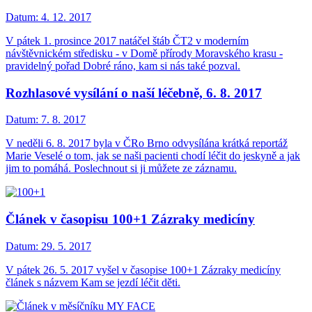
Datum:
4. 12. 2017
V pátek 1. prosince 2017 natáčel štáb ČT2 v moderním
návštěvnickém středisku - v Domě přírody Moravského krasu -
pravidelný pořad Dobré ráno, kam si nás také pozval.
Rozhlasové vysílání o naší léčebně, 6. 8. 2017
Datum:
7. 8. 2017
V neděli 6. 8. 2017 byla v ČRo Brno odvysílána krátká reportáž
Marie Veselé o tom, jak se naši pacienti chodí léčit do jeskyně a jak
jim to pomáhá. Poslechnout si ji můžete ze záznamu.
Článek v časopisu 100+1 Zázraky medicíny
Datum:
29. 5. 2017
V pátek 26. 5. 2017 vyšel v časopise 100+1 Zázraky medicíny
článek s názvem Kam se jezdí léčit děti.