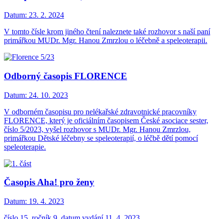
Datum:
23. 2. 2024
V tomto čísle krom jiného čtení naleznete také rozhovor s naší paní
primářkou MUDr. Mgr. Hanou Zmrzlou o léčebně a speleoterapii.
Odborný časopis FLORENCE
Datum:
24. 10. 2023
V odborném časopisu pro nelékařské zdravotnické pracovníky
FLORENCE, který je oficiálním časopisem České asociace sester,
číslo 5/2023, vyšel rozhovor s MUDr. Mgr. Hanou Zmrzlou,
primářkou Dětské léčebny se speleoterapií, o léčbě dětí pomocí
speleoterapie.
Časopis Aha! pro ženy
Datum:
19. 4. 2023
číslo 15, ročník 9, datum vydání 11. 4. 2023