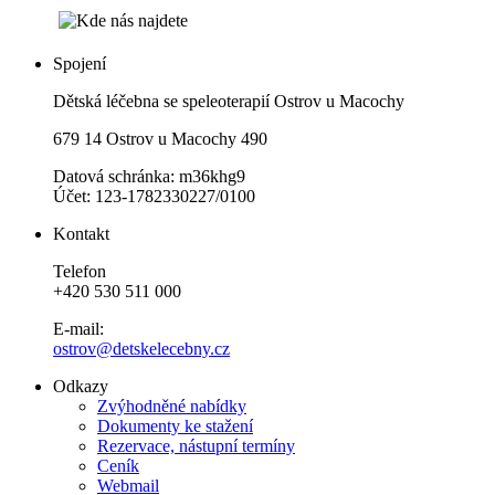
Spojení
Dětská léčebna se speleoterapií Ostrov u Macochy
679 14 Ostrov u Macochy 490
Datová schránka: m36khg9
Účet: 123-1782330227/0100
Kontakt
Telefon
+420 530 511 000
E-mail:
ostrov@detskelecebny.cz
Odkazy
Zvýhodněné nabídky
Dokumenty ke stažení
Rezervace, nástupní termíny
Ceník
Webmail