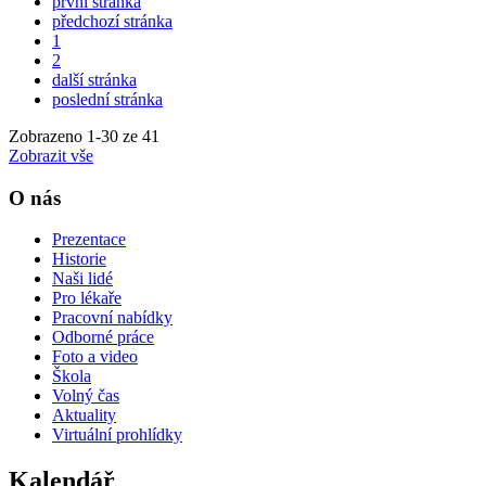
první stránka
předchozí stránka
1
2
další stránka
poslední stránka
Zobrazeno
1
-
30
ze 41
Zobrazit vše
O nás
Prezentace
Historie
Naši lidé
Pro lékaře
Pracovní nabídky
Odborné práce
Foto a video
Škola
Volný čas
Aktuality
Virtuální prohlídky
Kalendář