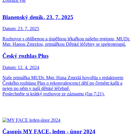
Zobrazit vše
Blanenský deník, 23. 7. 2025
Datum:
23. 7. 2025
Rozhovor s oblíbenou a úspěšnou lékařkou našeho regionu, MUDr.
Mgr. Hanou Zmrzlou, primářkou Dětské léčebny se speleoterapií.
Český rozhlas Plus
Datum:
12. 4. 2024
Naše primářka MUDr. Mgr. Hana Zmrzlá hovořila s redaktorem
Českého rozhlasu Plus o rekonvalescenci dětí po černém kašli a
nejen po něm v naší dětské léčebně.
Poslechněte si krátký rozhovor ze záznamu (čas 7:21).
Časopis MY FACE, leden - únor 2024