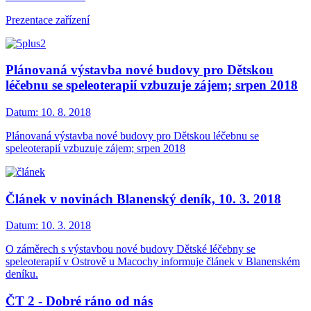
Prezentace zařízení
Plánovaná výstavba nové budovy pro Dětskou
léčebnu se speleoterapií vzbuzuje zájem; srpen 2018
Datum:
10. 8. 2018
Plánovaná výstavba nové budovy pro Dětskou léčebnu se
speleoterapií vzbuzuje zájem; srpen 2018
Článek v novinách Blanenský deník, 10. 3. 2018
Datum:
10. 3. 2018
O záměrech s výstavbou nové budovy Dětské léčebny se
speleoterapií v Ostrově u Macochy informuje článek v Blanenském
deníku.
ČT 2 - Dobré ráno od nás