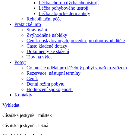
Léčba chorob dýchacího ústrojí
Léčba pohybového ústrojí
Léčba atopické dermatitidy
Rehabilitační péče
Praktické info
Stravování
Zvýhodněné nabídky
Ceník poskytovaných procedur pro doprovod dítěte
Často kladené dotazy
Dokumenty ke stažení
Tipy na výlet
Pobyt
Co musíte udělat pro léčebný pobyt v našem zařízení
Rezervace, nástupní termíny
Ceník
Denní režim pobytu
Hodnocení spokojenosti
Kontakty
Vyhledat
Císařská jeskyně - můstek
Císařská jeskyně - ležná