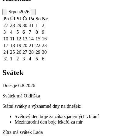
Srpen
2026
Po
Út
St
Čt
Pá
So
Ne
27
28
29
30
31
1
2
3
4
5
6
7
8
9
10
11
12
13
14
15
16
17
18
19
20
21
22
23
24
25
26
27
28
29
30
31
1
2
3
4
5
6
Svátek
Dnes je 6.8.2026
Svátek má
Oldřiška
Státní svátky a významné dny na dnešek:
Světový den boje za zákaz jaderných zbraní
Mezinárodní den boje lékařů za mír
Zítra má svátek
Lada