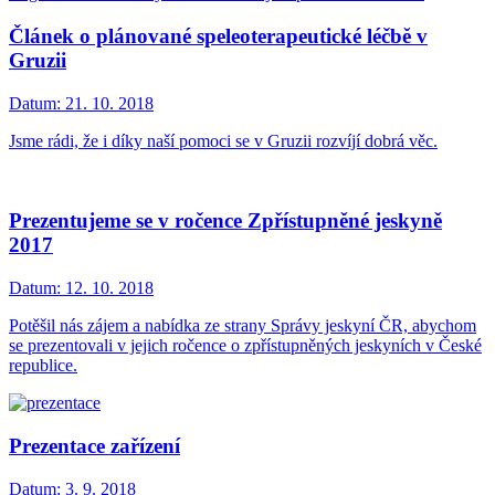
Článek o plánované speleoterapeutické léčbě v
Gruzii
Datum:
21. 10. 2018
Jsme rádi, že i díky naší pomoci se v Gruzii rozvíjí dobrá věc.
Prezentujeme se v ročence Zpřístupněné jeskyně
2017
Datum:
12. 10. 2018
Potěšil nás zájem a nabídka ze strany Správy jeskyní ČR, abychom
se prezentovali v jejich ročence o zpřístupněných jeskyních v České
republice.
Prezentace zařízení
Datum:
3. 9. 2018