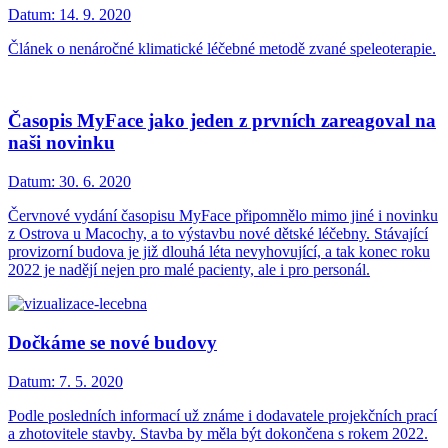
Datum:
14. 9. 2020
Článek o nenáročné klimatické léčebné metodě zvané speleoterapie.
Časopis MyFace jako jeden z prvních zareagoval na
naši novinku
Datum:
30. 6. 2020
Červnové vydání časopisu MyFace připomnělo mimo jiné i novinku
z Ostrova u Macochy, a to výstavbu nové dětské léčebny. Stávající
provizorní budova je již dlouhá léta nevyhovující, a tak konec roku
2022 je nadějí nejen pro malé pacienty, ale i pro personál.
Dočkáme se nové budovy
Datum:
7. 5. 2020
Podle posledních informací už známe i dodavatele projekčních prací
a zhotovitele stavby. Stavba by měla být dokončena s rokem 2022.