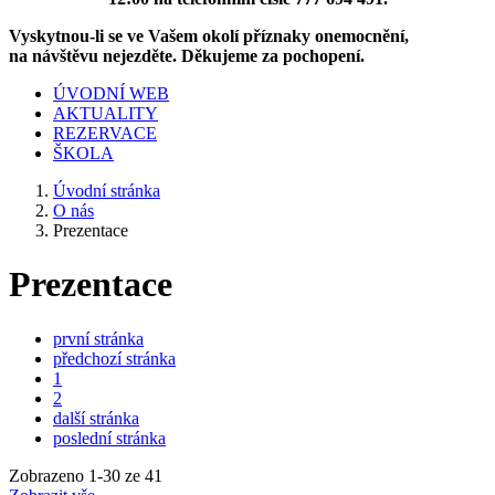
Vyskytnou-li se ve Vašem okolí příznaky onemocnění,
na návštěvu nejezděte. Děkujeme za pochopení.
ÚVODNÍ WEB
AKTUALITY
REZERVACE
ŠKOLA
Úvodní stránka
O nás
Prezentace
Prezentace
první stránka
předchozí stránka
1
2
další stránka
poslední stránka
Zobrazeno
1
-
30
ze 41