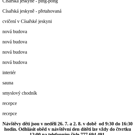
Císařská jeskyně - ping-pong
Císařská jeskyně - přetahovaná
cvičení v Císařské jeskyni
nová budova
nová budova
nová budova
nová budova
interiér
sauna
smyslový chodník
recepce
recepce
Návštěvy dětí jsou v neděli 26. 7. a 2. 8. v době od 9:30 do 16:30
hodin. Odhlásit oběd v návštěvní den dítěti lze vždy do čtvrtku
12:00 na telefonním čísle 777 694 491.