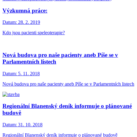
Výzkumná práce:
Datum:
28. 2. 2019
Kdo jsou pacienti speleoterapie?
Nová budova pro naše pacienty aneb Píše se v
Parlamentních listech
Datum:
5. 11. 2018
Nová budova pro naše pacienty aneb Píše se v Parlamentních listech
Regionální Blanenský deník informuje o plánované
budově
Datum:
31. 10. 2018
Regionální Blanenský deník informuje o plánované budově