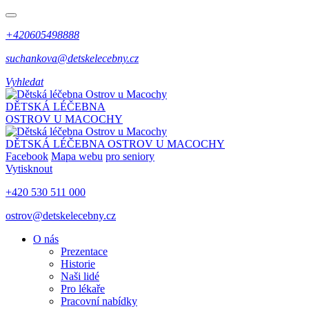
+420605498888
suchankova@detskelecebny.cz
Vyhledat
DĚTSKÁ LÉČEBNA
OSTROV U MACOCHY
DĚTSKÁ LÉČEBNA
OSTROV U MACOCHY
Facebook
Mapa webu
pro seniory
Vytisknout
+420 530 511 000
ostrov@detskelecebny.cz
O nás
Prezentace
Historie
Naši lidé
Pro lékaře
Pracovní nabídky