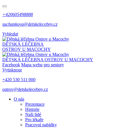
+420605498888
suchankova@detskelecebny.cz
Vyhledat
DĚTSKÁ LÉČEBNA
OSTROV U MACOCHY
DĚTSKÁ LÉČEBNA
OSTROV U MACOCHY
Facebook
Mapa webu
pro seniory
Vytisknout
+420 530 511 000
ostrov@detskelecebny.cz
O nás
Prezentace
Historie
Naši lidé
Pro lékaře
Pracovní nabídky