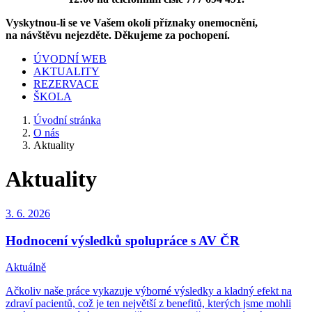
Vyskytnou-li se ve Vašem okolí příznaky onemocnění,
na návštěvu nejezděte. Děkujeme za pochopení.
ÚVODNÍ WEB
AKTUALITY
REZERVACE
ŠKOLA
Úvodní stránka
O nás
Aktuality
Aktuality
3. 6.
2026
Hodnocení výsledků spolupráce s AV ČR
Aktuálně
Ačkoliv naše práce vykazuje výborné výsledky a kladný efekt na
zdraví pacientů, což je ten největší z benefitů, kterých jsme mohli