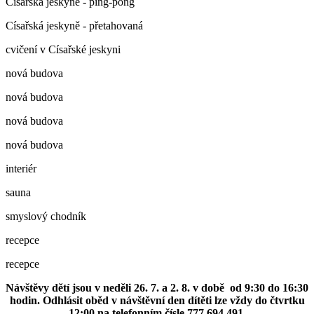
Císařská jeskyně - ping-pong
Císařská jeskyně - přetahovaná
cvičení v Císařské jeskyni
nová budova
nová budova
nová budova
nová budova
interiér
sauna
smyslový chodník
recepce
recepce
Návštěvy dětí jsou v neděli 26. 7. a 2. 8. v době od 9:30 do 16:30
hodin. Odhlásit oběd v návštěvní den dítěti lze vždy do čtvrtku
12:00 na telefonním čísle 777 694 491.