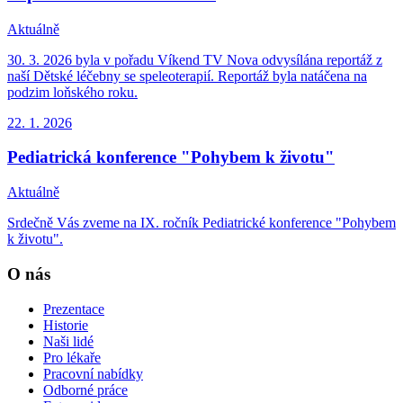
Aktuálně
30. 3. 2026 byla v pořadu Víkend TV Nova odvysílána reportáž z
naší Dětské léčebny se speleoterapií. Reportáž byla natáčena na
podzim loňského roku.
22. 1.
2026
Pediatrická konference "Pohybem k životu"
Aktuálně
Srdečně Vás zveme na IX. ročník Pediatrické konference "Pohybem
k životu".
O nás
Prezentace
Historie
Naši lidé
Pro lékaře
Pracovní nabídky
Odborné práce