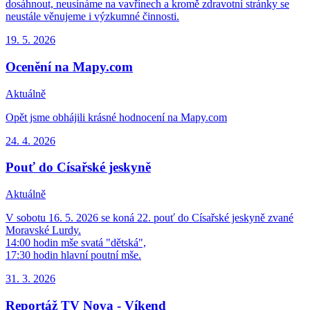
dosáhnout, neusínáme na vavřínech a kromě zdravotní stránky se
neustále věnujeme i výzkumné činnosti.
19. 5.
2026
Ocenění na Mapy.com
Aktuálně
Opět jsme obhájili krásné hodnocení na Mapy.com
24. 4.
2026
Pouť do Císařské jeskyně
Aktuálně
V sobotu 16. 5. 2026 se koná 22. pouť do Císařské jeskyně zvané
Moravské Lurdy.
14:00 hodin mše svatá "dětská",
17:30 hodin hlavní poutní mše.
31. 3.
2026
Reportáž TV Nova - Víkend