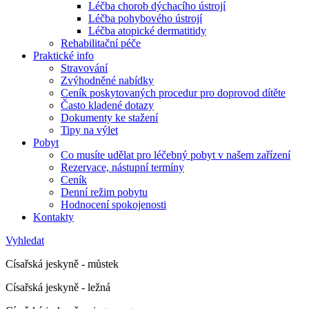
Léčba chorob dýchacího ústrojí
Léčba pohybového ústrojí
Léčba atopické dermatitidy
Rehabilitační péče
Praktické info
Stravování
Zvýhodněné nabídky
Ceník poskytovaných procedur pro doprovod dítěte
Často kladené dotazy
Dokumenty ke stažení
Tipy na výlet
Pobyt
Co musíte udělat pro léčebný pobyt v našem zařízení
Rezervace, nástupní termíny
Ceník
Denní režim pobytu
Hodnocení spokojenosti
Kontakty
Vyhledat
Císařská jeskyně - můstek
Císařská jeskyně - ležná