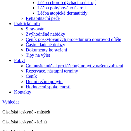
Léčba chorob dýchacího ústrojí
Léčba pohybového ústrojí
Léčba atopické dermatitidy
Rehabilitační péče
Praktické info
Stravování
Zvýhodněné nabídky
Ceník poskytovaných procedur pro doprovod dítěte
Často kladené dotazy
Dokumenty ke stažení
Tipy na výlet
Pobyt
Co musíte udělat pro léčebný pobyt v našem zařízení
Rezervace, nástupní termíny
Ceník
Denní režim pobytu
Hodnocení spokojenosti
Kontakty
Vyhledat
Císařská jeskyně - můstek
Císařská jeskyně - ležná