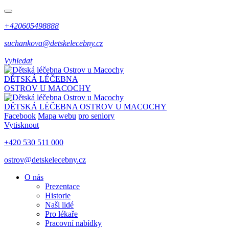
+420605498888
suchankova@detskelecebny.cz
Vyhledat
DĚTSKÁ LÉČEBNA
OSTROV U MACOCHY
DĚTSKÁ LÉČEBNA
OSTROV U MACOCHY
Facebook
Mapa webu
pro seniory
Vytisknout
+420 530 511 000
ostrov@detskelecebny.cz
O nás
Prezentace
Historie
Naši lidé
Pro lékaře
Pracovní nabídky