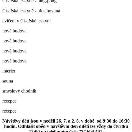
Císařská jeskyně - ping-pong
Císařská jeskyně - přetahovaná
cvičení v Císařské jeskyni
nová budova
nová budova
nová budova
nová budova
interiér
sauna
smyslový chodník
recepce
recepce
Návštěvy dětí jsou v neděli 26. 7. a 2. 8. v době od 9:30 do 16:30
hodin. Odhlásit oběd v návštěvní den dítěti lze vždy do čtvrtku
12:00 na telefonním čísle 777 694 491.