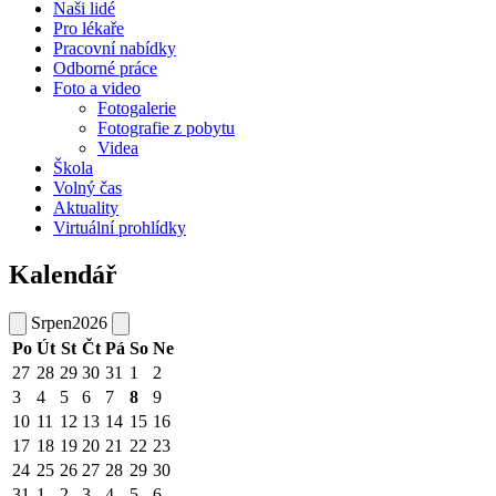
Naši lidé
Pro lékaře
Pracovní nabídky
Odborné práce
Foto a video
Fotogalerie
Fotografie z pobytu
Videa
Škola
Volný čas
Aktuality
Virtuální prohlídky
Kalendář
Srpen
2026
Po
Út
St
Čt
Pá
So
Ne
27
28
29
30
31
1
2
3
4
5
6
7
8
9
10
11
12
13
14
15
16
17
18
19
20
21
22
23
24
25
26
27
28
29
30
31
1
2
3
4
5
6