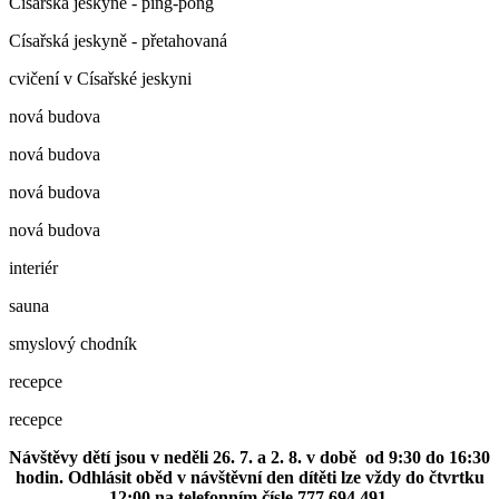
Císařská jeskyně - ping-pong
Císařská jeskyně - přetahovaná
cvičení v Císařské jeskyni
nová budova
nová budova
nová budova
nová budova
interiér
sauna
smyslový chodník
recepce
recepce
Návštěvy dětí jsou v neděli 26. 7. a 2. 8. v době od 9:30 do 16:30
hodin. Odhlásit oběd v návštěvní den dítěti lze vždy do čtvrtku
12:00 na telefonním čísle 777 694 491.