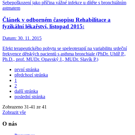
Sebepoškození jako příčina vážné infekce u dítěte s bronchiálním
astmatem
Článek v odborném časopisu Rehabilitace a
fyzikální lékařství, listopad 2015:
Datum:
30. 11. 2015
Efekt terapeutického pobytu se speleoterapií na variabilitu srdeční
frekvence dětských pacientů s asthma bronchiale (PhDr. Uhlíř P.,
Ph.D., prof. MUDr. Opavský J., MUDr. Slavík P.)
první stránka
předchozí stránka
1
2
další stránka
poslední stránka
Zobrazeno
31
-
41
ze 41
Zobrazit vše
O nás