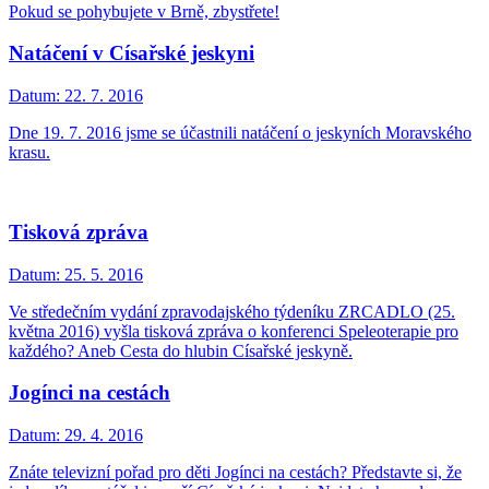
Pokud se pohybujete v Brně, zbystřete!
Natáčení v Císařské jeskyni
Datum:
22. 7. 2016
Dne 19. 7. 2016 jsme se účastnili natáčení o jeskyních Moravského
krasu.
Tisková zpráva
Datum:
25. 5. 2016
Ve středečním vydání zpravodajského týdeníku ZRCADLO (25.
května 2016) vyšla tisková zpráva o konferenci Speleoterapie pro
každého? Aneb Cesta do hlubin Císařské jeskyně.
Jogínci na cestách
Datum:
29. 4. 2016
Znáte televizní pořad pro děti Jogínci na cestách? Představte si, že