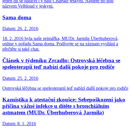
jeden díl se natáčel i v naší Císařské jeskyni. Najdete ho pod
názvem Velbloud v jeskyni.
Sama doma
Datum:
26. 2. 2016
18. 2. 2016 byla naše primářka, MUDr. Jarmila Überhuberová,
online v pořadu Sama doma. Podívejte se na záznam vysílání a
přečtěte si také chat.
Článek v týdeníku Zrcadlo: Ostrovská léčebna se
speleoterapií teď nabízí další pokoje pro rodiče
Datum:
25. 2. 2016
Ostrovská léčebna se speleoterapií teď nabízí další pokoje pro rodiče
Kazuistika k atestační zkoušce: Sebepoškození jako
příčina vážné infekce u dítěte s bronchiálním
astmatem (MUDr. Überhuberová Jarmila)
Datum:
8. 1. 2016