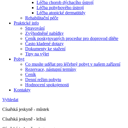
Léčba chorob dýchacího ústrojí
Léčba pohybového ústrojí
Léčba atopické dermatitidy
Rehabilitační péče
Praktické info
Stravování
Zvýhodněné nabídky
Ceník poskytovaných procedur pro doprovod dítěte
Často kladené dotazy
Dokumenty ke stažení
Tipy na výlet
Pobyt
Co musíte udělat pro léčebný pobyt v našem zařízení
Rezervace, nástupní termíny
Ceník
Denní režim pobytu
Hodnocení spokojenosti
Kontakty
Vyhledat
Císařská jeskyně - můstek
Císařská jeskyně - ležná