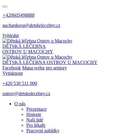
+420605498888
suchankova@detskelecebny.cz
Vyhledat
DĚTSKÁ LÉČEBNA
OSTROV U MACOCHY
DĚTSKÁ LÉČEBNA
OSTROV U MACOCHY
Facebook
Mapa webu
pro seniory
Vytisknout
+420 530 511 000
ostrov@detskelecebny.cz
O nás
Prezentace
Historie
Naši lidé
Pro lékaře
Pracovní nabídky