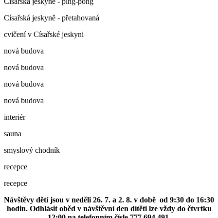
Císařská jeskyně - ping-pong
Císařská jeskyně - přetahovaná
cvičení v Císařské jeskyni
nová budova
nová budova
nová budova
nová budova
interiér
sauna
smyslový chodník
recepce
recepce
Návštěvy dětí jsou v neděli 26. 7. a 2. 8. v době od 9:30 do 16:30
hodin. Odhlásit oběd v návštěvní den dítěti lze vždy do čtvrtku
12:00 na telefonním čísle 777 694 491.