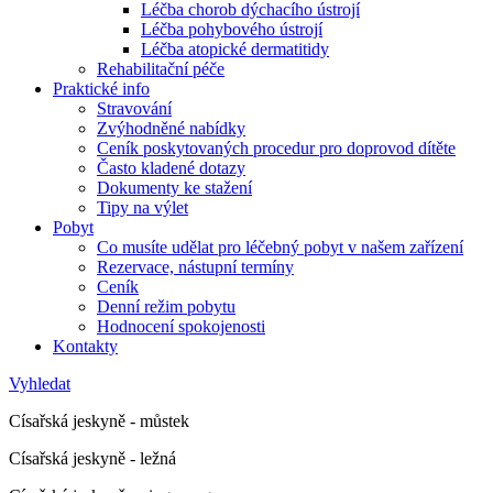
Léčba chorob dýchacího ústrojí
Léčba pohybového ústrojí
Léčba atopické dermatitidy
Rehabilitační péče
Praktické info
Stravování
Zvýhodněné nabídky
Ceník poskytovaných procedur pro doprovod dítěte
Často kladené dotazy
Dokumenty ke stažení
Tipy na výlet
Pobyt
Co musíte udělat pro léčebný pobyt v našem zařízení
Rezervace, nástupní termíny
Ceník
Denní režim pobytu
Hodnocení spokojenosti
Kontakty
Vyhledat
Císařská jeskyně - můstek
Císařská jeskyně - ležná