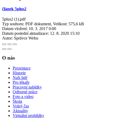
článek 5plus2
5plus2 (1).pdf
Typ souboru: PDF dokument, Velikost: 575,6 kB
Datum vložení:
10. 3. 2017 0:00
Datum poslední aktualizace:
12. 8. 2020 15:10
Autor:
Správce Webu
O nás
Prezentace
Historie
Naši lidé
Pro lékaře
Pracovní nabídky
Odborné práce
Foto a video
Škola
Volný čas
Aktuality
Virtuální prohlídky