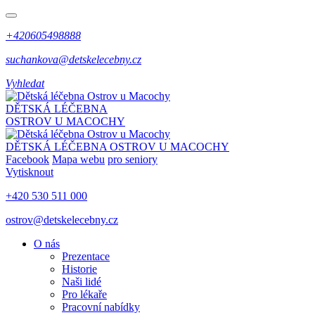
+420605498888
suchankova@detskelecebny.cz
Vyhledat
DĚTSKÁ LÉČEBNA
OSTROV U MACOCHY
DĚTSKÁ LÉČEBNA
OSTROV U MACOCHY
Facebook
Mapa webu
pro seniory
Vytisknout
+420 530 511 000
ostrov@detskelecebny.cz
O nás
Prezentace
Historie
Naši lidé
Pro lékaře
Pracovní nabídky