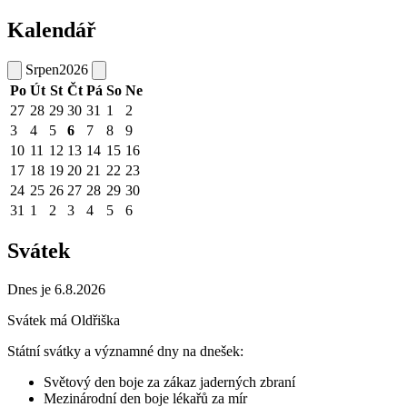
Kalendář
Srpen
2026
Po
Út
St
Čt
Pá
So
Ne
27
28
29
30
31
1
2
3
4
5
6
7
8
9
10
11
12
13
14
15
16
17
18
19
20
21
22
23
24
25
26
27
28
29
30
31
1
2
3
4
5
6
Svátek
Dnes je 6.8.2026
Svátek má
Oldřiška
Státní svátky a významné dny na dnešek:
Světový den boje za zákaz jaderných zbraní
Mezinárodní den boje lékařů za mír