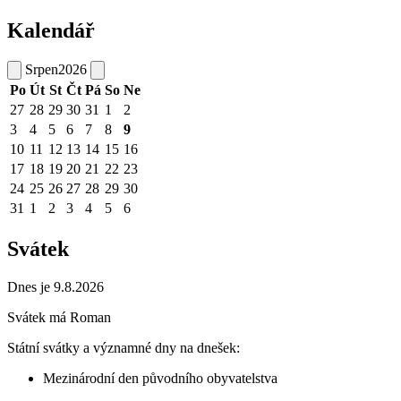
Kalendář
Srpen
2026
Po
Út
St
Čt
Pá
So
Ne
27
28
29
30
31
1
2
3
4
5
6
7
8
9
10
11
12
13
14
15
16
17
18
19
20
21
22
23
24
25
26
27
28
29
30
31
1
2
3
4
5
6
Svátek
Dnes je 9.8.2026
Svátek má
Roman
Státní svátky a významné dny na dnešek:
Mezinárodní den původního obyvatelstva