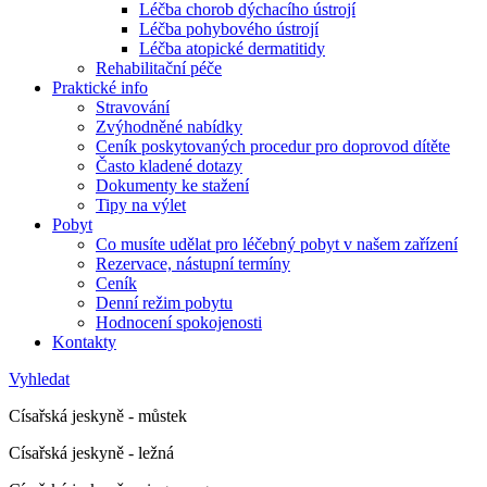
Léčba chorob dýchacího ústrojí
Léčba pohybového ústrojí
Léčba atopické dermatitidy
Rehabilitační péče
Praktické info
Stravování
Zvýhodněné nabídky
Ceník poskytovaných procedur pro doprovod dítěte
Často kladené dotazy
Dokumenty ke stažení
Tipy na výlet
Pobyt
Co musíte udělat pro léčebný pobyt v našem zařízení
Rezervace, nástupní termíny
Ceník
Denní režim pobytu
Hodnocení spokojenosti
Kontakty
Vyhledat
Císařská jeskyně - můstek
Císařská jeskyně - ležná