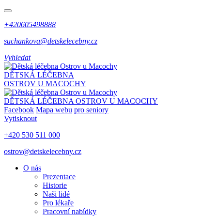
+420605498888
suchankova@detskelecebny.cz
Vyhledat
DĚTSKÁ LÉČEBNA
OSTROV U MACOCHY
DĚTSKÁ LÉČEBNA
OSTROV U MACOCHY
Facebook
Mapa webu
pro seniory
Vytisknout
+420 530 511 000
ostrov@detskelecebny.cz
O nás
Prezentace
Historie
Naši lidé
Pro lékaře
Pracovní nabídky