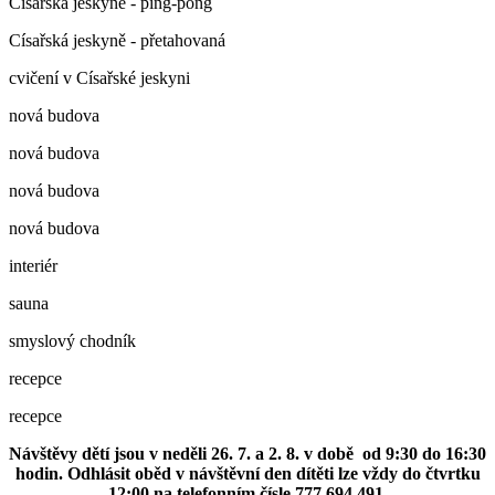
Císařská jeskyně - ping-pong
Císařská jeskyně - přetahovaná
cvičení v Císařské jeskyni
nová budova
nová budova
nová budova
nová budova
interiér
sauna
smyslový chodník
recepce
recepce
Návštěvy dětí jsou v neděli 26. 7. a 2. 8. v době od 9:30 do 16:30
hodin. Odhlásit oběd v návštěvní den dítěti lze vždy do čtvrtku
12:00 na telefonním čísle 777 694 491.