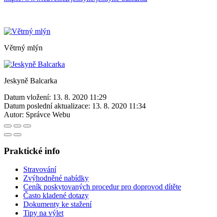
Větrný mlýn
Jeskyně Balcarka
Datum vložení:
13. 8. 2020 11:29
Datum poslední aktualizace:
13. 8. 2020 11:34
Autor:
Správce Webu
Praktické info
Stravování
Zvýhodněné nabídky
Ceník poskytovaných procedur pro doprovod dítěte
Často kladené dotazy
Dokumenty ke stažení
Tipy na výlet