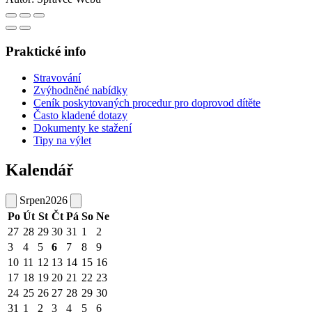
Praktické info
Stravování
Zvýhodněné nabídky
Ceník poskytovaných procedur pro doprovod dítěte
Často kladené dotazy
Dokumenty ke stažení
Tipy na výlet
Kalendář
Srpen
2026
Po
Út
St
Čt
Pá
So
Ne
27
28
29
30
31
1
2
3
4
5
6
7
8
9
10
11
12
13
14
15
16
17
18
19
20
21
22
23
24
25
26
27
28
29
30
31
1
2
3
4
5
6