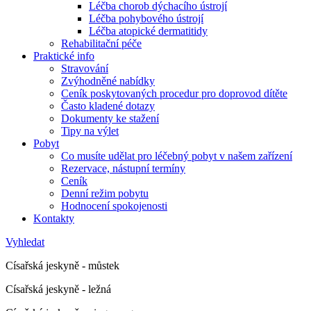
Léčba chorob dýchacího ústrojí
Léčba pohybového ústrojí
Léčba atopické dermatitidy
Rehabilitační péče
Praktické info
Stravování
Zvýhodněné nabídky
Ceník poskytovaných procedur pro doprovod dítěte
Často kladené dotazy
Dokumenty ke stažení
Tipy na výlet
Pobyt
Co musíte udělat pro léčebný pobyt v našem zařízení
Rezervace, nástupní termíny
Ceník
Denní režim pobytu
Hodnocení spokojenosti
Kontakty
Vyhledat
Císařská jeskyně - můstek
Císařská jeskyně - ležná