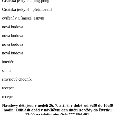
Císařská jeskyně - ping-pong
Císařská jeskyně - přetahovaná
cvičení v Císařské jeskyni
nová budova
nová budova
nová budova
nová budova
interiér
sauna
smyslový chodník
recepce
recepce
Návštěvy dětí jsou v neděli 26. 7. a 2. 8. v době od 9:30 do 16:30
hodin. Odhlásit oběd v návštěvní den dítěti lze vždy do čtvrtku
12:00 na telefonním čísle 777 694 491.