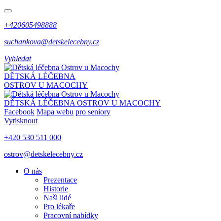
+420605498888
suchankova@detskelecebny.cz
Vyhledat
DĚTSKÁ LÉČEBNA
OSTROV U MACOCHY
DĚTSKÁ LÉČEBNA
OSTROV U MACOCHY
Facebook
Mapa webu
pro seniory
Vytisknout
+420 530 511 000
ostrov@detskelecebny.cz
O nás
Prezentace
Historie
Naši lidé
Pro lékaře
Pracovní nabídky