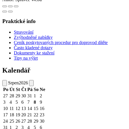
Praktické info
Stravování
Zvýhodněné nabídky
Ceník poskytovaných procedur pro doprovod dítěte
Často kladené dotazy
Dokumenty ke stažení
Tipy na výlet
Kalendář
Srpen
2026
Po
Út
St
Čt
Pá
So
Ne
27
28
29
30
31
1
2
3
4
5
6
7
8
9
10
11
12
13
14
15
16
17
18
19
20
21
22
23
24
25
26
27
28
29
30
31
1
2
3
4
5
6