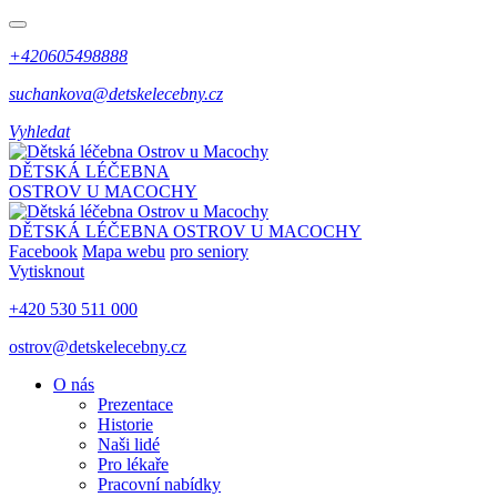
+420605498888
suchankova@detskelecebny.cz
Vyhledat
DĚTSKÁ LÉČEBNA
OSTROV U MACOCHY
DĚTSKÁ LÉČEBNA
OSTROV U MACOCHY
Facebook
Mapa webu
pro seniory
Vytisknout
+420 530 511 000
ostrov@detskelecebny.cz
O nás
Prezentace
Historie
Naši lidé
Pro lékaře
Pracovní nabídky