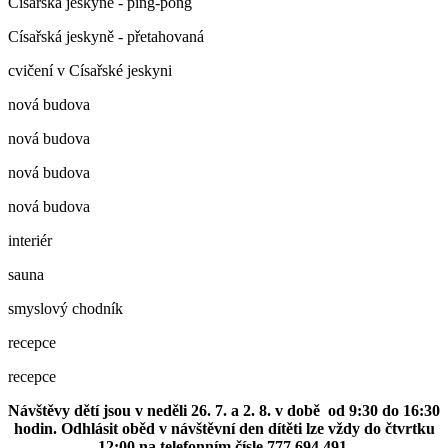
Císařská jeskyně - ping-pong
Císařská jeskyně - přetahovaná
cvičení v Císařské jeskyni
nová budova
nová budova
nová budova
nová budova
interiér
sauna
smyslový chodník
recepce
recepce
Návštěvy dětí jsou v neděli 26. 7. a 2. 8. v době od 9:30 do 16:30
hodin. Odhlásit oběd v návštěvní den dítěti lze vždy do čtvrtku
12:00 na telefonním čísle 777 694 491.