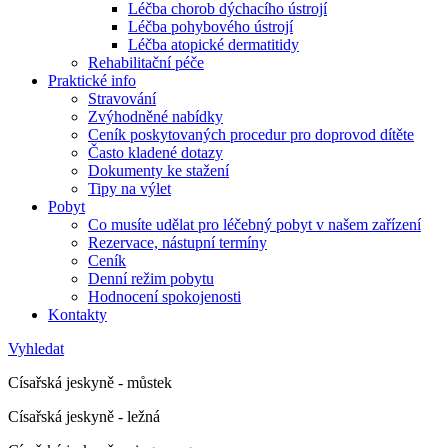
Léčba chorob dýchacího ústrojí
Léčba pohybového ústrojí
Léčba atopické dermatitidy
Rehabilitační péče
Praktické info
Stravování
Zvýhodněné nabídky
Ceník poskytovaných procedur pro doprovod dítěte
Často kladené dotazy
Dokumenty ke stažení
Tipy na výlet
Pobyt
Co musíte udělat pro léčebný pobyt v našem zařízení
Rezervace, nástupní termíny
Ceník
Denní režim pobytu
Hodnocení spokojenosti
Kontakty
Vyhledat
Císařská jeskyně - můstek
Císařská jeskyně - ležná