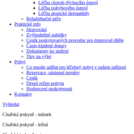
Léčba chorob dýchacího ústrojí
Léčba pohybového ústrojí
Léčba atopické dermatitidy
Rehabilitační péče
Praktické info
Stravování
Zvýhodněné nabídky
Ceník poskytovaných procedur pro doprovod dítěte
Často kladené dotazy
Dokumenty ke stažení
Tipy na výlet
Pobyt
Co musíte udělat pro léčebný pobyt v našem zařízení
Rezervace, nástupní termíny
Ceník
Denní režim pobytu
Hodnocení spokojenosti
Kontakty
Vyhledat
Císařská jeskyně - můstek
Císařská jeskyně - ležná