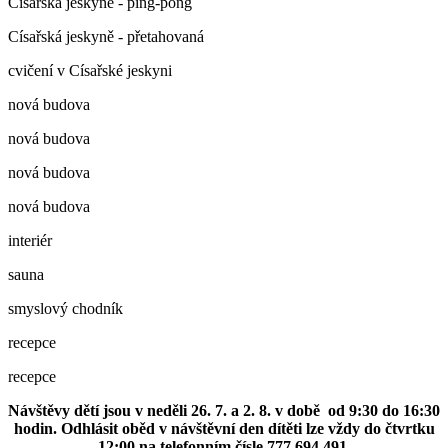
Císařská jeskyně - ping-pong
Císařská jeskyně - přetahovaná
cvičení v Císařské jeskyni
nová budova
nová budova
nová budova
nová budova
interiér
sauna
smyslový chodník
recepce
recepce
Návštěvy dětí jsou v neděli 26. 7. a 2. 8. v době od 9:30 do 16:30
hodin. Odhlásit oběd v návštěvní den dítěti lze vždy do čtvrtku
12:00 na telefonním čísle 777 694 491.