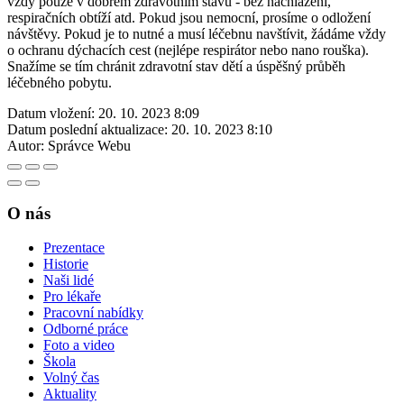
vždy pouze v dobrém zdravotním stavu - bez nachlazení,
respiračních obtíží atd. Pokud jsou nemocní, prosíme o odložení
návštěvy. Pokud je to nutné a musí léčebnu navštívit, žádáme vždy
o ochranu dýchacích cest (nejlépe respirátor nebo nano rouška).
Snažíme se tím chránit zdravotní stav dětí a úspěšný průběh
léčebného pobytu.
Datum vložení:
20. 10. 2023 8:09
Datum poslední aktualizace:
20. 10. 2023 8:10
Autor:
Správce Webu
O nás
Prezentace
Historie
Naši lidé
Pro lékaře
Pracovní nabídky
Odborné práce
Foto a video
Škola
Volný čas
Aktuality