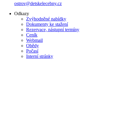
ostrov@detskelecebny.cz
Odkazy
Zvýhodněné nabídky
Dokumenty ke stažení
Rezervace, nástupní termíny
Ceník
Webmail
Obědy
Počasí
Interní stránky