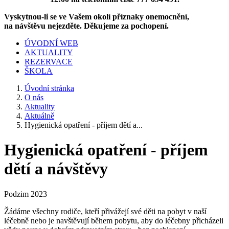
Vyskytnou-li se ve Vašem okolí příznaky onemocnění,
na návštěvu nejezděte. Děkujeme za pochopení.
ÚVODNÍ WEB
AKTUALITY
REZERVACE
ŠKOLA
Úvodní stránka
O nás
Aktuality
Aktuálně
Hygienická opatření - příjem dětí a...
Hygienická opatření - příjem
dětí a návštěvy
Podzim 2023
Žádáme všechny rodiče, kteří přivážejí své děti na pobyt v naší
léčebně nebo je navštěvují během pobytu, aby do léčebny přicházeli