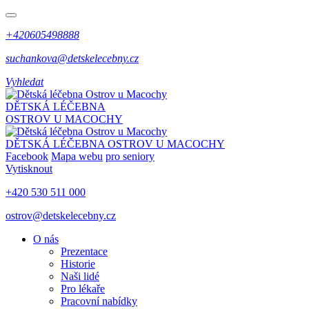
+420605498888
suchankova@detskelecebny.cz
Vyhledat
DĚTSKÁ LÉČEBNA
OSTROV U MACOCHY
DĚTSKÁ LÉČEBNA
OSTROV U MACOCHY
Facebook
Mapa webu
pro seniory
Vytisknout
+420 530 511 000
ostrov@detskelecebny.cz
O nás
Prezentace
Historie
Naši lidé
Pro lékaře
Pracovní nabídky