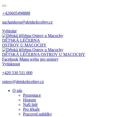
+420605498888
suchankova@detskelecebny.cz
Vyhledat
DĚTSKÁ LÉČEBNA
OSTROV U MACOCHY
DĚTSKÁ LÉČEBNA
OSTROV U MACOCHY
Facebook
Mapa webu
pro seniory
Vytisknout
+420 530 511 000
ostrov@detskelecebny.cz
O nás
Prezentace
Historie
Naši lidé
Pro lékaře
Pracovní nabídky