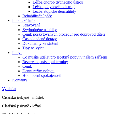
Léčba chorob dýchacího ústrojí
Léčba pohybového ústrojí
Léčba atopické dermatitidy
Rehabilitační péče
Praktické info
Stravování
Zvýhodněné nabídky
Ceník poskytovaných procedur pro doprovod dítěte
Často kladené dotazy
Dokumenty ke stažení
Tipy na výlet
Pobyt
Co musíte udělat pro léčebný pobyt v našem zařízení
Rezervace, nástupní termíny
Ceník
Denní režim pobytu
Hodnocení spokojenosti
Kontakty
Vyhledat
Císařská jeskyně - můstek
Císařská jeskyně - ležná