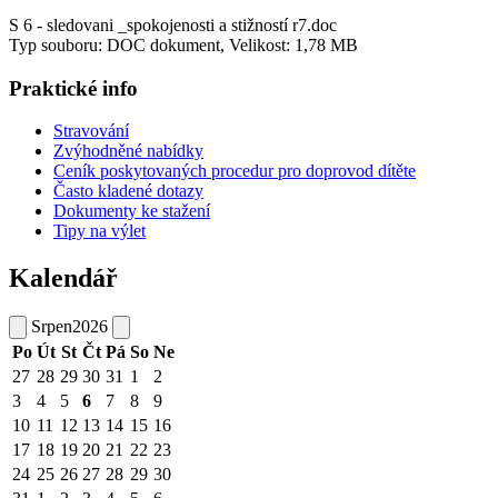
S 6 - sledovani _spokojenosti a stižností r7.doc
Typ souboru: DOC dokument, Velikost: 1,78 MB
Praktické info
Stravování
Zvýhodněné nabídky
Ceník poskytovaných procedur pro doprovod dítěte
Často kladené dotazy
Dokumenty ke stažení
Tipy na výlet
Kalendář
Srpen
2026
Po
Út
St
Čt
Pá
So
Ne
27
28
29
30
31
1
2
3
4
5
6
7
8
9
10
11
12
13
14
15
16
17
18
19
20
21
22
23
24
25
26
27
28
29
30