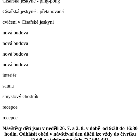
Císařská jeskyně - ping-pong
Císařská jeskyně - přetahovaná
cvičení v Císařské jeskyni
nová budova
nová budova
nová budova
nová budova
interiér
sauna
smyslový chodník
recepce
recepce
Návštěvy dětí jsou v neděli 26. 7. a 2. 8. v době od 9:30 do 16:30
hodin. Odhlásit oběd v návštěvní den dítěti lze vždy do čtvrtku
12:00 na telefonním čísle 777 694 491.