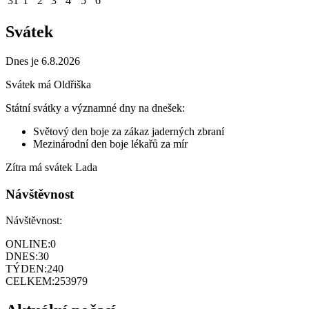
31
1
2
3
4
5
6
Svátek
Dnes je 6.8.2026
Svátek má
Oldřiška
Státní svátky a významné dny na dnešek:
Světový den boje za zákaz jaderných zbraní
Mezinárodní den boje lékařů za mír
Zítra má svátek
Lada
Návštěvnost
Návštěvnost:
ONLINE:
0
DNES:
30
TÝDEN:
240
CELKEM:
253979